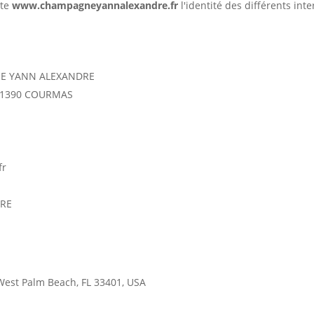
ite
www.champagneyannalexandre.fr
l'identité des différents int
 YANN ALEXANDRE
 51390 COURMAS
fr
RE
 West Palm Beach, FL 33401, USA