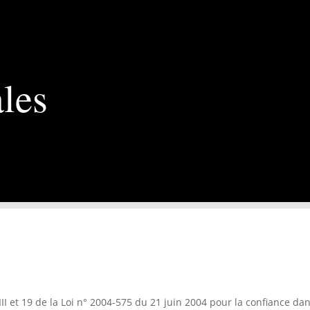
les
II et 19 de la Loi n° 2004-575 du 21 juin 2004 pour la confiance d