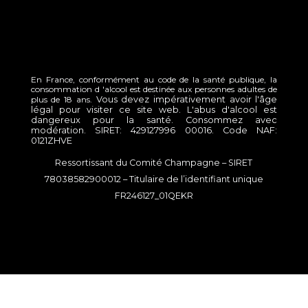
En France, conformément au code de la santé publique, la
consommation d 'alcool est destinée aux personnes adultes de
plus de 18 ans.
Vous devez impérativement avoir l'âge
légal pour visiter ce site web.
L'abus d'alcool est
dangereux pour la santé.
Consommez avec
modération.
SIRET: 429127996 00016.
Code NAF:
0121ZHVE
Ressortissant du Comité Champagne – SIRET
78038582900012 – Titulaire de l’identifiant unique
FR246127_01QEKR